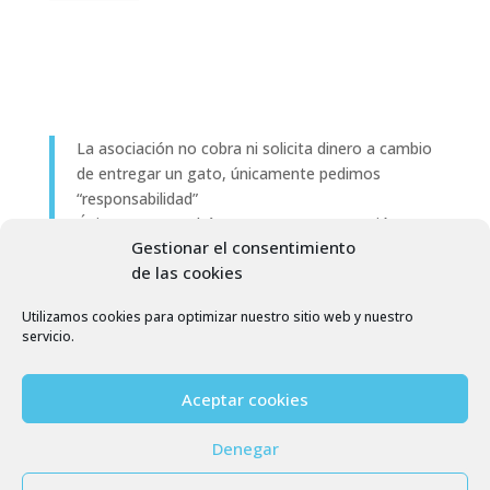
La asociación no cobra ni solicita dinero a cambio
de entregar un gato, únicamente pedimos
“responsabilidad”
Únicamente tendrás que pagar su castración por
Gestionar el consentimiento
adelantado
de las cookies
Utilizamos cookies para optimizar nuestro sitio web y nuestro
servicio.
Aceptar cookies
Denegar
©
Copyright 2026
– Associació Pels Gats CES
Benicarló (Castellón)