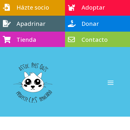
Házte socio
Adoptar


Apadrinar
Donar


Tienda
Contacto

