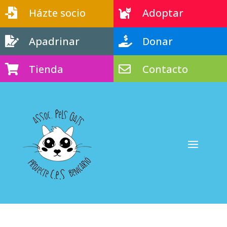
Házte socio
Adoptar


Apadrinar
Donar


Tienda
Contacto

