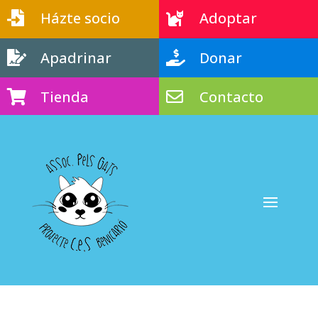
Házte socio
Adoptar


Apadrinar
Donar


Tienda
Contacto

