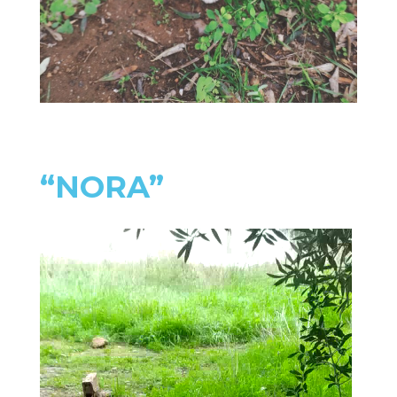
“NORA”
Reproductor
de
vídeo