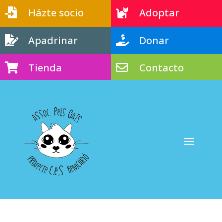
Házte socio
Adoptar


Apadrinar
Donar


Tienda
Contacto

