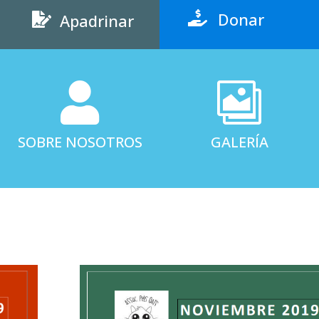
Donar

Apadrinar



SOBRE NOSOTROS
GALERÍA