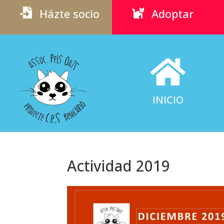
Házte socio
Adoptar



INICIO
Actividad 2019