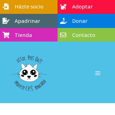
Házte socio
Adoptar


Apadrinar
Donar


Tienda
Contacto

