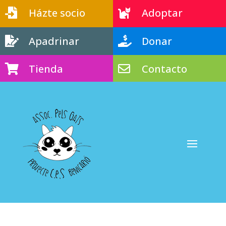
Házte socio
Adoptar


Apadrinar
Donar


Tienda
Contacto

