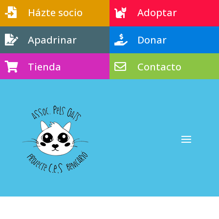
Házte socio
Adoptar


Apadrinar
Donar


Tienda
Contacto

