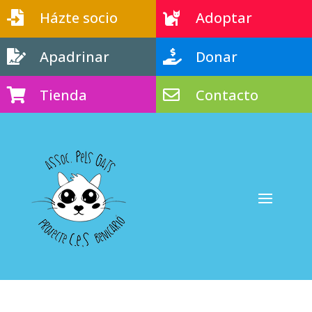
Házte socio
Adoptar


Apadrinar
Donar


Tienda
Contacto

