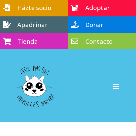
Házte socio
Adoptar


Apadrinar
Donar


Tienda
Contacto

