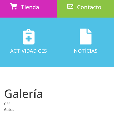
Tienda
Contacto




ACTIVIDAD CES
NOTÍCIAS
Galería
CES
Gatos