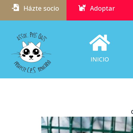
Házte socio
Adoptar



INICIO